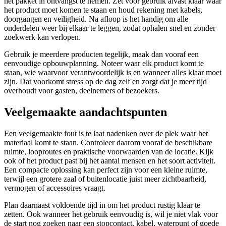
het pakket in ontvangst te nemen. Zet voor gebruik alvast klaar waar
het product moet komen te staan en houd rekening met kabels,
doorgangen en veiligheid. Na afloop is het handig om alle
onderdelen weer bij elkaar te leggen, zodat ophalen snel en zonder
zoekwerk kan verlopen.
Gebruik je meerdere producten tegelijk, maak dan vooraf een
eenvoudige opbouwplanning. Noteer waar elk product komt te
staan, wie waarvoor verantwoordelijk is en wanneer alles klaar moet
zijn. Dat voorkomt stress op de dag zelf en zorgt dat je meer tijd
overhoudt voor gasten, deelnemers of bezoekers.
Veelgemaakte aandachtspunten
Een veelgemaakte fout is te laat nadenken over de plek waar het
materiaal komt te staan. Controleer daarom vooraf de beschikbare
ruimte, looproutes en praktische voorwaarden van de locatie. Kijk
ook of het product past bij het aantal mensen en het soort activiteit.
Een compacte oplossing kan perfect zijn voor een kleine ruimte,
terwijl een grotere zaal of buitenlocatie juist meer zichtbaarheid,
vermogen of accessoires vraagt.
Plan daarnaast voldoende tijd in om het product rustig klaar te
zetten. Ook wanneer het gebruik eenvoudig is, wil je niet vlak voor
de start nog zoeken naar een stopcontact, kabel, waterpunt of goede