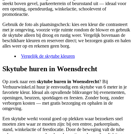
steekt boven gevel, parkeerterrein of beursstand uit — ideaal voor
een opening, opendeurdag, winkelactie, schoolevent of
promotieactie.
Gebruik de foto als plaatsingscheck: kies een kleur die contrasteert
met je omgeving, voorzie vrije ruimte rondom de blower en gebruik
de skytube alleen bij droog en rustig weer. Vergelijk bovenaan de
beschikbare kleuren en reserveer direct; we bezorgen gratis en halen
alles weer op en rekenen geen borg.
Vergelijk de skytube kleuren
Skytube huren in Woensdrecht
Op zoek naar een
skytube huren in Woensdrecht
? Bij
Verhuurwinkel.nl huur je eenvoudig een skytube van 6 meter in je
favoriete kleur. Ideaal als opvallende blikvanger bij evenementen,
openingen, beurzen, sportdagen en feesten. Zonder borg, zonder
verborgen kosten — met gratis bezorging en ophalen in de
omgeving.
Een skytube werkt vooral goed op plekken waar bezoekers snel
moeten zien waar ze moeten zijn: bij een entree, parkeerplaats,
stand, winkelactie of feestlocatie. Door de beweging valt de tube