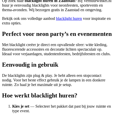
Op zoek naar
blacklight huren in Zaanstad
? Bij Verhuurwinkel.nl
huur je eenvoudig blacklights voor neonfeesten, sportevents en
thema-avonden. Wij bezorgen gratis in Zaanstad en omgeving.
Bekijk ook ons volledige aanbod
blacklight huren
voor inspiratie en
extra opties.
Perfect voor neon party’s en evenementen
Met blacklight creëer je direct een opvallende sfeer: witte kleding,
fluorescerende accessoires en decoratie lichten spectaculair op.
Ideaal voor verjaardagen, studentenfeesten, bedrijfsfeesten en clubs.
Eenvoudig in gebruik
De blacklights zijn plug & play. Je hebt alleen een stopcontact
nodig. Voor het beste effect gebruik je de lampen in een donkere
ruimte. Zo haal je het maximale uit je setup.
Hoe werkt blacklight huren?
Kies je set
— Selecteer het pakket dat past bij jouw ruimte en
type event.