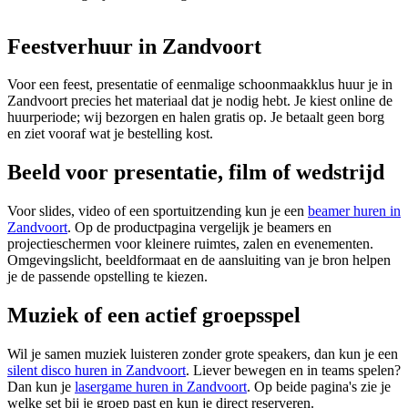
Feestverhuur in Zandvoort
Voor een feest, presentatie of eenmalige schoonmaakklus huur je in
Zandvoort precies het materiaal dat je nodig hebt. Je kiest online de
huurperiode; wij bezorgen en halen gratis op. Je betaalt geen borg
en ziet vooraf wat je bestelling kost.
Beeld voor presentatie, film of wedstrijd
Voor slides, video of een sportuitzending kun je een
beamer huren in
Zandvoort
. Op de productpagina vergelijk je beamers en
projectieschermen voor kleinere ruimtes, zalen en evenementen.
Omgevingslicht, beeldformaat en de aansluiting van je bron helpen
je de passende opstelling te kiezen.
Muziek of een actief groepsspel
Wil je samen muziek luisteren zonder grote speakers, dan kun je een
silent disco huren in Zandvoort
. Liever bewegen en in teams spelen?
Dan kun je
lasergame huren in Zandvoort
. Op beide pagina's zie je
welke set bij je groep past en kun je direct reserveren.