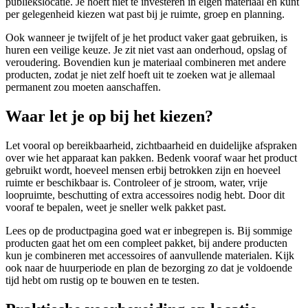
publiekslocatie. Je hoeft niet te investeren in eigen materiaal en kunt
per gelegenheid kiezen wat past bij je ruimte, groep en planning.
Ook wanneer je twijfelt of je het product vaker gaat gebruiken, is
huren een veilige keuze. Je zit niet vast aan onderhoud, opslag of
veroudering. Bovendien kun je materiaal combineren met andere
producten, zodat je niet zelf hoeft uit te zoeken wat je allemaal
permanent zou moeten aanschaffen.
Waar let je op bij het kiezen?
Let vooral op bereikbaarheid, zichtbaarheid en duidelijke afspraken
over wie het apparaat kan pakken. Bedenk vooraf waar het product
gebruikt wordt, hoeveel mensen erbij betrokken zijn en hoeveel
ruimte er beschikbaar is. Controleer of je stroom, water, vrije
loopruimte, beschutting of extra accessoires nodig hebt. Door dit
vooraf te bepalen, weet je sneller welk pakket past.
Lees op de productpagina goed wat er inbegrepen is. Bij sommige
producten gaat het om een compleet pakket, bij andere producten
kun je combineren met accessoires of aanvullende materialen. Kijk
ook naar de huurperiode en plan de bezorging zo dat je voldoende
tijd hebt om rustig op te bouwen en te testen.