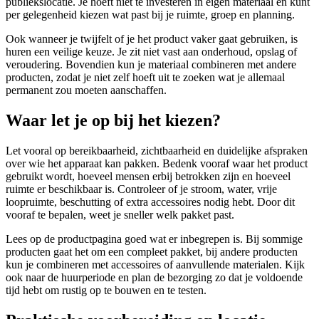
publiekslocatie. Je hoeft niet te investeren in eigen materiaal en kunt
per gelegenheid kiezen wat past bij je ruimte, groep en planning.
Ook wanneer je twijfelt of je het product vaker gaat gebruiken, is
huren een veilige keuze. Je zit niet vast aan onderhoud, opslag of
veroudering. Bovendien kun je materiaal combineren met andere
producten, zodat je niet zelf hoeft uit te zoeken wat je allemaal
permanent zou moeten aanschaffen.
Waar let je op bij het kiezen?
Let vooral op bereikbaarheid, zichtbaarheid en duidelijke afspraken
over wie het apparaat kan pakken. Bedenk vooraf waar het product
gebruikt wordt, hoeveel mensen erbij betrokken zijn en hoeveel
ruimte er beschikbaar is. Controleer of je stroom, water, vrije
loopruimte, beschutting of extra accessoires nodig hebt. Door dit
vooraf te bepalen, weet je sneller welk pakket past.
Lees op de productpagina goed wat er inbegrepen is. Bij sommige
producten gaat het om een compleet pakket, bij andere producten
kun je combineren met accessoires of aanvullende materialen. Kijk
ook naar de huurperiode en plan de bezorging zo dat je voldoende
tijd hebt om rustig op te bouwen en te testen.