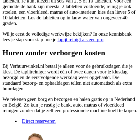
tabletten. Je kunt kiezen uit sets van 2, 5 of 10 tabletten. Voor een
gemiddelde bank zijn meestal 2 tabletten voldoende; reinig je ook
stoelen, een vloerkleed, matras of auto-interieur, kies dan liever 5 of
10 tabletten. Los de tabletten op in lauw water van ongeveer 40
graden.
Wil je eerst de volledige werkwijze bekijken? In onze kennisbank
lees je stap voor stap hoe je
tapijt reinigt als een pro
.
Huren zonder verborgen kosten
Bij Verhuurwinkel.nl betaal je alleen voor de gebruiksdagen die je
kiest. De tapijtreiniger wordt één of twee dagen voor je klusdag
bezorgd en de eerstvolgende werkdag weer opgehaald. Die
standaard bezorg- en ophaaldagen tellen niet automatisch als extra
huurdagen.
We rekenen geen borg en bezorgen en halen gratis op in Nederland
en België. Zo kun je rustig je bank, auto, matras of vloerkleed
reinigen zonder dat je zelf een professionele machine hoeft te kopen.
Direct reserveren