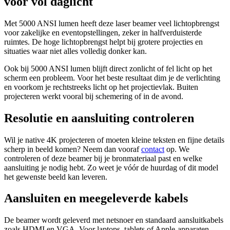
voor vol daglicht
Met 5000 ANSI lumen heeft deze laser beamer veel lichtopbrengst
voor zakelijke en eventopstellingen, zeker in halfverduisterde
ruimtes. De hoge lichtopbrengst helpt bij grotere projecties en
situaties waar niet alles volledig donker kan.
Ook bij 5000 ANSI lumen blijft direct zonlicht of fel licht op het
scherm een probleem. Voor het beste resultaat dim je de verlichting
en voorkom je rechtstreeks licht op het projectievlak. Buiten
projecteren werkt vooral bij schemering of in de avond.
Resolutie en aansluiting controleren
Wil je native 4K projecteren of moeten kleine teksten en fijne details
scherp in beeld komen? Neem dan vooraf
contact
op. We
controleren of deze beamer bij je bronmateriaal past en welke
aansluiting je nodig hebt. Zo weet je vóór de huurdag of dit model
het gewenste beeld kan leveren.
Aansluiten en meegeleverde kabels
De beamer wordt geleverd met netsnoer en standaard aansluitkabels
zoals HDMI en VGA. Voor laptops, tablets of Apple-apparaten