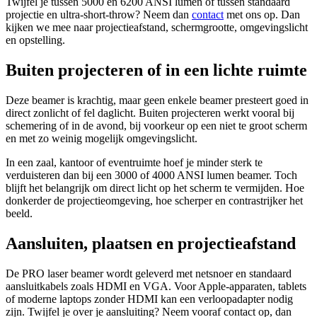
Twijfel je tussen 5000 en 6200 ANSI lumen of tussen standaard
projectie en ultra-short-throw? Neem dan
contact
met ons op. Dan
kijken we mee naar projectieafstand, schermgrootte, omgevingslicht
en opstelling.
Buiten projecteren of in een lichte ruimte
Deze beamer is krachtig, maar geen enkele beamer presteert goed in
direct zonlicht of fel daglicht. Buiten projecteren werkt vooral bij
schemering of in de avond, bij voorkeur op een niet te groot scherm
en met zo weinig mogelijk omgevingslicht.
In een zaal, kantoor of eventruimte hoef je minder sterk te
verduisteren dan bij een 3000 of 4000 ANSI lumen beamer. Toch
blijft het belangrijk om direct licht op het scherm te vermijden. Hoe
donkerder de projectieomgeving, hoe scherper en contrastrijker het
beeld.
Aansluiten, plaatsen en projectieafstand
De PRO laser beamer wordt geleverd met netsnoer en standaard
aansluitkabels zoals HDMI en VGA. Voor Apple-apparaten, tablets
of moderne laptops zonder HDMI kan een verloopadapter nodig
zijn. Twijfel je over je aansluiting? Neem vooraf contact op, dan