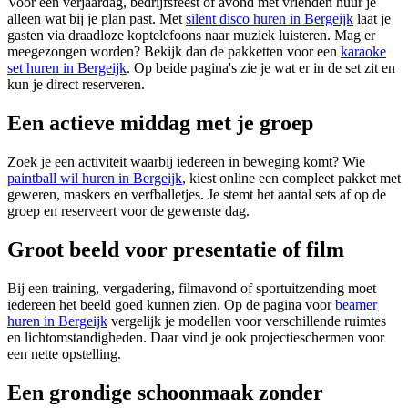
Voor een verjaardag, bedrijfsfeest of avond met vrienden huur je
alleen wat bij je plan past. Met
silent disco huren in Bergeijk
laat je
gasten via draadloze koptelefoons naar muziek luisteren. Mag er
meegezongen worden? Bekijk dan de pakketten voor een
karaoke
set huren in Bergeijk
. Op beide pagina's zie je wat er in de set zit en
kun je direct reserveren.
Een actieve middag met je groep
Zoek je een activiteit waarbij iedereen in beweging komt? Wie
paintball wil huren in Bergeijk
, kiest online een compleet pakket met
geweren, maskers en verfballetjes. Je stemt het aantal sets af op de
groep en reserveert voor de gewenste dag.
Groot beeld voor presentatie of film
Bij een training, vergadering, filmavond of sportuitzending moet
iedereen het beeld goed kunnen zien. Op de pagina voor
beamer
huren in Bergeijk
vergelijk je modellen voor verschillende ruimtes
en lichtomstandigheden. Daar vind je ook projectieschermen voor
een nette opstelling.
Een grondige schoonmaak zonder