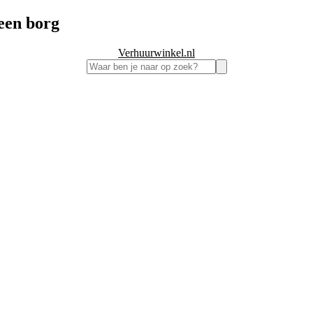
geen borg
Verhuurwinkel.nl