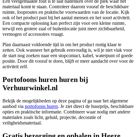
Een veelgemaakte fout is te laat nadenken over de plek waar het
materiaal komt te staan. Controleer daarom vooraf de beschikbare
ruimte, looproutes en praktische voorwaarden van de locatie. Kijk
ook of het product past bij het aantal mensen en het soort activiteit.
Een compacte oplossing kan perfect zijn voor een kleine ruimte,
terwijl een grotere zaal of buitenlocatie juist meer zichtbaarheid,
vermogen of accessoires vraagt.
Plan daarnaast voldoende tijd in om het product rustig klaar te
zetten. Ook wanneer het gebruik eenvoudig is, wil je niet vlak voor
de start nog zoeken naar een stopcontact, kabel, waterpunt of goede
positie. Door dit vooraf te doen, blijft er meer aandacht over voor de
activiteit zelf.
Portofoons huren huren bij
Verhuurwinkel.nl
Bekijk de mogelijkheden op deze pagina of ga naar het algemene
aanbod via
portofoons huren
. Je ziet direct de huurprijs, beschikbare
opties en praktische informatie. Combineer waar nodig met andere
materialen zoals licht, geluid, projectie, decoratie of
veiligheidsmateriaal.
Gratis bezorging en ophalen in Heeze