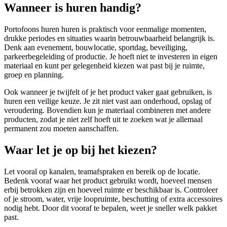
Wanneer is huren handig?
Portofoons huren huren is praktisch voor eenmalige momenten,
drukke periodes en situaties waarin betrouwbaarheid belangrijk is.
Denk aan evenement, bouwlocatie, sportdag, beveiliging,
parkeerbegeleiding of productie. Je hoeft niet te investeren in eigen
materiaal en kunt per gelegenheid kiezen wat past bij je ruimte,
groep en planning.
Ook wanneer je twijfelt of je het product vaker gaat gebruiken, is
huren een veilige keuze. Je zit niet vast aan onderhoud, opslag of
veroudering. Bovendien kun je materiaal combineren met andere
producten, zodat je niet zelf hoeft uit te zoeken wat je allemaal
permanent zou moeten aanschaffen.
Waar let je op bij het kiezen?
Let vooral op kanalen, teamafspraken en bereik op de locatie.
Bedenk vooraf waar het product gebruikt wordt, hoeveel mensen
erbij betrokken zijn en hoeveel ruimte er beschikbaar is. Controleer
of je stroom, water, vrije loopruimte, beschutting of extra accessoires
nodig hebt. Door dit vooraf te bepalen, weet je sneller welk pakket
past.