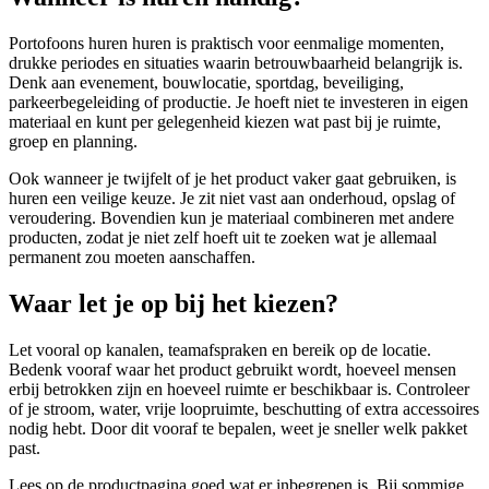
Portofoons huren huren is praktisch voor eenmalige momenten,
drukke periodes en situaties waarin betrouwbaarheid belangrijk is.
Denk aan evenement, bouwlocatie, sportdag, beveiliging,
parkeerbegeleiding of productie. Je hoeft niet te investeren in eigen
materiaal en kunt per gelegenheid kiezen wat past bij je ruimte,
groep en planning.
Ook wanneer je twijfelt of je het product vaker gaat gebruiken, is
huren een veilige keuze. Je zit niet vast aan onderhoud, opslag of
veroudering. Bovendien kun je materiaal combineren met andere
producten, zodat je niet zelf hoeft uit te zoeken wat je allemaal
permanent zou moeten aanschaffen.
Waar let je op bij het kiezen?
Let vooral op kanalen, teamafspraken en bereik op de locatie.
Bedenk vooraf waar het product gebruikt wordt, hoeveel mensen
erbij betrokken zijn en hoeveel ruimte er beschikbaar is. Controleer
of je stroom, water, vrije loopruimte, beschutting of extra accessoires
nodig hebt. Door dit vooraf te bepalen, weet je sneller welk pakket
past.
Lees op de productpagina goed wat er inbegrepen is. Bij sommige