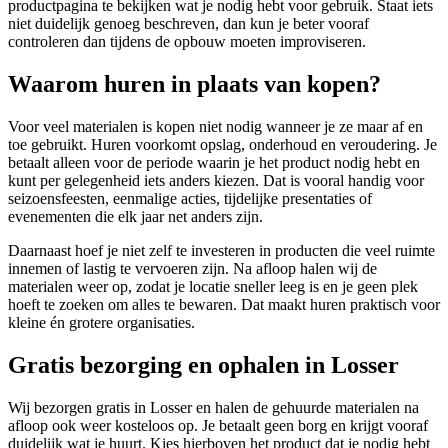
productpagina te bekijken wat je nodig hebt voor gebruik. Staat iets
niet duidelijk genoeg beschreven, dan kun je beter vooraf
controleren dan tijdens de opbouw moeten improviseren.
Waarom huren in plaats van kopen?
Voor veel materialen is kopen niet nodig wanneer je ze maar af en
toe gebruikt. Huren voorkomt opslag, onderhoud en veroudering. Je
betaalt alleen voor de periode waarin je het product nodig hebt en
kunt per gelegenheid iets anders kiezen. Dat is vooral handig voor
seizoensfeesten, eenmalige acties, tijdelijke presentaties of
evenementen die elk jaar net anders zijn.
Daarnaast hoef je niet zelf te investeren in producten die veel ruimte
innemen of lastig te vervoeren zijn. Na afloop halen wij de
materialen weer op, zodat je locatie sneller leeg is en je geen plek
hoeft te zoeken om alles te bewaren. Dat maakt huren praktisch voor
kleine én grotere organisaties.
Gratis bezorging en ophalen in Losser
Wij bezorgen gratis in Losser en halen de gehuurde materialen na
afloop ook weer kosteloos op. Je betaalt geen borg en krijgt vooraf
duidelijk wat je huurt. Kies hierboven het product dat je nodig hebt