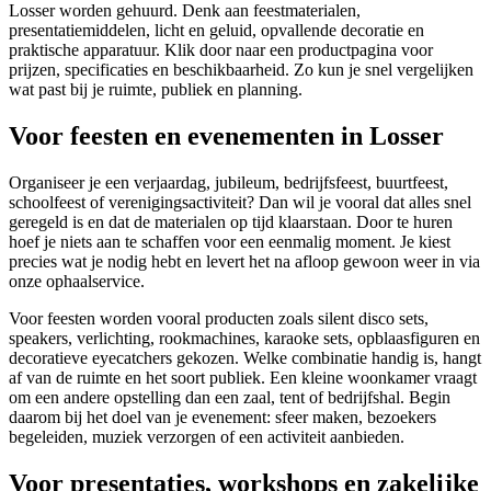
Losser worden gehuurd. Denk aan feestmaterialen,
presentatiemiddelen, licht en geluid, opvallende decoratie en
praktische apparatuur. Klik door naar een productpagina voor
prijzen, specificaties en beschikbaarheid. Zo kun je snel vergelijken
wat past bij je ruimte, publiek en planning.
Voor feesten en evenementen in Losser
Organiseer je een verjaardag, jubileum, bedrijfsfeest, buurtfeest,
schoolfeest of verenigingsactiviteit? Dan wil je vooral dat alles snel
geregeld is en dat de materialen op tijd klaarstaan. Door te huren
hoef je niets aan te schaffen voor een eenmalig moment. Je kiest
precies wat je nodig hebt en levert het na afloop gewoon weer in via
onze ophaalservice.
Voor feesten worden vooral producten zoals silent disco sets,
speakers, verlichting, rookmachines, karaoke sets, opblaasfiguren en
decoratieve eyecatchers gekozen. Welke combinatie handig is, hangt
af van de ruimte en het soort publiek. Een kleine woonkamer vraagt
om een andere opstelling dan een zaal, tent of bedrijfshal. Begin
daarom bij het doel van je evenement: sfeer maken, bezoekers
begeleiden, muziek verzorgen of een activiteit aanbieden.
Voor presentaties, workshops en zakelijke