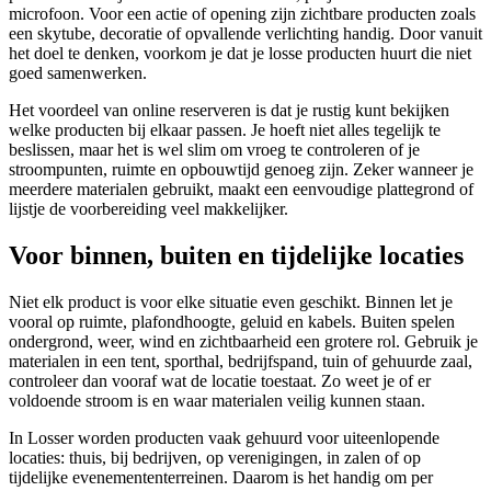
microfoon. Voor een actie of opening zijn zichtbare producten zoals
een skytube, decoratie of opvallende verlichting handig. Door vanuit
het doel te denken, voorkom je dat je losse producten huurt die niet
goed samenwerken.
Het voordeel van online reserveren is dat je rustig kunt bekijken
welke producten bij elkaar passen. Je hoeft niet alles tegelijk te
beslissen, maar het is wel slim om vroeg te controleren of je
stroompunten, ruimte en opbouwtijd genoeg zijn. Zeker wanneer je
meerdere materialen gebruikt, maakt een eenvoudige plattegrond of
lijstje de voorbereiding veel makkelijker.
Voor binnen, buiten en tijdelijke locaties
Niet elk product is voor elke situatie even geschikt. Binnen let je
vooral op ruimte, plafondhoogte, geluid en kabels. Buiten spelen
ondergrond, weer, wind en zichtbaarheid een grotere rol. Gebruik je
materialen in een tent, sporthal, bedrijfspand, tuin of gehuurde zaal,
controleer dan vooraf wat de locatie toestaat. Zo weet je of er
voldoende stroom is en waar materialen veilig kunnen staan.
In Losser worden producten vaak gehuurd voor uiteenlopende
locaties: thuis, bij bedrijven, op verenigingen, in zalen of op
tijdelijke evenemententerreinen. Daarom is het handig om per