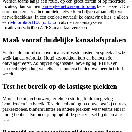
Werken teams langs een route, op een groot terrein of op meerdere
locaties, dan kunnen
landelijke netwerkportofoons
beter passen. Die
communiceren via het mobiele netwerk en blijven afhankelijk van
netwerkdekking. In een explosiegevaarlijke omgeving kies je alleen
een
Motorola ATEX portofoon
als de risicoanalyse en
locatievoorschriften ATEX-materiaal vereisen.
Maak vooraf duidelijke kanaalafspraken
Verdeel de portofoons over teams of vaste posten en spreek af wie
welk kanaal gebruikt. Houd gesprekken kort en benoem de
ontvanger eerst. Zo blijven organisatie, beveiliging, EHBO en
parkeerbegeleiding van elkaar te onderscheiden wanneer het druk
wordt.
Test het bereik op de lastigste plekken
Muren, beton, gebouwen, terrein en storing in de omgeving
beïnvloeden het bereik. Test de verbinding na ontvangst bij entrees,
parkeerzones, binnenruimtes en andere plekken waar teams elkaar
nodig hebben. Zo merk je op tijd of de gekozen set bij de locatie
past.