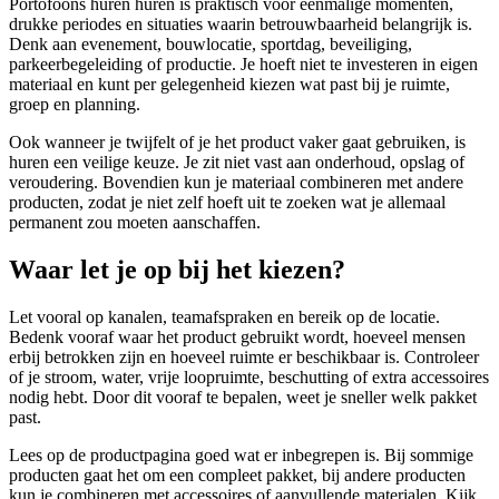
Portofoons huren huren is praktisch voor eenmalige momenten,
drukke periodes en situaties waarin betrouwbaarheid belangrijk is.
Denk aan evenement, bouwlocatie, sportdag, beveiliging,
parkeerbegeleiding of productie. Je hoeft niet te investeren in eigen
materiaal en kunt per gelegenheid kiezen wat past bij je ruimte,
groep en planning.
Ook wanneer je twijfelt of je het product vaker gaat gebruiken, is
huren een veilige keuze. Je zit niet vast aan onderhoud, opslag of
veroudering. Bovendien kun je materiaal combineren met andere
producten, zodat je niet zelf hoeft uit te zoeken wat je allemaal
permanent zou moeten aanschaffen.
Waar let je op bij het kiezen?
Let vooral op kanalen, teamafspraken en bereik op de locatie.
Bedenk vooraf waar het product gebruikt wordt, hoeveel mensen
erbij betrokken zijn en hoeveel ruimte er beschikbaar is. Controleer
of je stroom, water, vrije loopruimte, beschutting of extra accessoires
nodig hebt. Door dit vooraf te bepalen, weet je sneller welk pakket
past.
Lees op de productpagina goed wat er inbegrepen is. Bij sommige
producten gaat het om een compleet pakket, bij andere producten
kun je combineren met accessoires of aanvullende materialen. Kijk