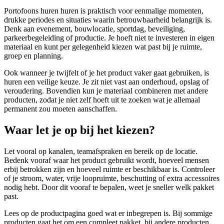
Portofoons huren huren is praktisch voor eenmalige momenten,
drukke periodes en situaties waarin betrouwbaarheid belangrijk is.
Denk aan evenement, bouwlocatie, sportdag, beveiliging,
parkeerbegeleiding of productie. Je hoeft niet te investeren in eigen
materiaal en kunt per gelegenheid kiezen wat past bij je ruimte,
groep en planning.
Ook wanneer je twijfelt of je het product vaker gaat gebruiken, is
huren een veilige keuze. Je zit niet vast aan onderhoud, opslag of
veroudering. Bovendien kun je materiaal combineren met andere
producten, zodat je niet zelf hoeft uit te zoeken wat je allemaal
permanent zou moeten aanschaffen.
Waar let je op bij het kiezen?
Let vooral op kanalen, teamafspraken en bereik op de locatie.
Bedenk vooraf waar het product gebruikt wordt, hoeveel mensen
erbij betrokken zijn en hoeveel ruimte er beschikbaar is. Controleer
of je stroom, water, vrije loopruimte, beschutting of extra accessoires
nodig hebt. Door dit vooraf te bepalen, weet je sneller welk pakket
past.
Lees op de productpagina goed wat er inbegrepen is. Bij sommige
producten gaat het om een compleet pakket, bij andere producten