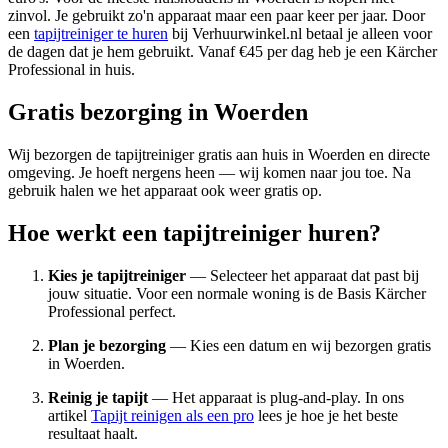
zinvol. Je gebruikt zo'n apparaat maar een paar keer per jaar. Door
een
tapijtreiniger te huren
bij Verhuurwinkel.nl betaal je alleen voor
de dagen dat je hem gebruikt. Vanaf €45 per dag heb je een Kärcher
Professional in huis.
Gratis bezorging in Woerden
Wij bezorgen de tapijtreiniger gratis aan huis in Woerden en directe
omgeving. Je hoeft nergens heen — wij komen naar jou toe. Na
gebruik halen we het apparaat ook weer gratis op.
Hoe werkt een tapijtreiniger huren?
Kies je tapijtreiniger
— Selecteer het apparaat dat past bij
jouw situatie. Voor een normale woning is de Basis Kärcher
Professional perfect.
Plan je bezorging
— Kies een datum en wij bezorgen gratis
in Woerden.
Reinig je tapijt
— Het apparaat is plug-and-play. In ons
artikel
Tapijt reinigen als een pro
lees je hoe je het beste
resultaat haalt.