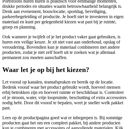
Portofoons huren huren is praktisch voor eenmalige momenten,
drukke periodes en situaties waarin betrouwbaarheid belangrijk is.
Denk aan evenement, bouwlocatie, sportdag, beveiliging,
parkeerbegeleiding of productie. Je hoeft niet te investeren in eigen
materiaal en kunt per gelegenheid kiezen wat past bij je ruimte,
groep en planning.
Ook wanneer je twijfelt of je het product vaker gaat gebruiken, is
huren een veilige keuze. Je zit niet vast aan onderhoud, opslag of
veroudering. Bovendien kun je materiaal combineren met andere
producten, zodat je niet zelf hoeft uit te zoeken wat je allemaal
permanent zou moeten aanschaffen.
Waar let je op bij het kiezen?
Let vooral op kanalen, teamafspraken en bereik op de locatie.
Bedenk vooraf waar het product gebruikt wordt, hoeveel mensen
erbij betrokken zijn en hoeveel ruimte er beschikbaar is. Controleer
of je stroom, water, vrije loopruimte, beschutting of extra accessoires
nodig hebt. Door dit vooraf te bepalen, weet je sneller welk pakket
past.
Lees op de productpagina goed wat er inbegrepen is. Bij sommige
producten gaat het om een compleet pakket, bij andere producten
kun je combineren met accessoires of aanvullende materialen. Kijk