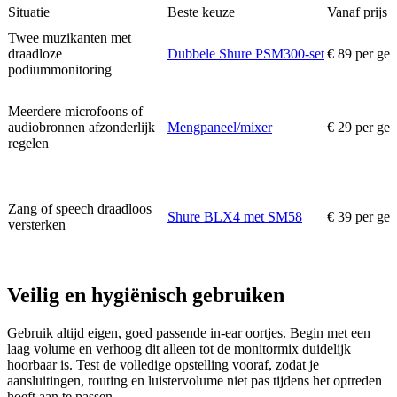
Situatie
Beste keuze
Vanaf prijs
Twee muzikanten met
draadloze
Dubbele Shure PSM300-set
€ 89 per ge
podiummonitoring
Meerdere microfoons of
audiobronnen afzonderlijk
Mengpaneel/mixer
€ 29 per ge
regelen
Zang of speech draadloos
Shure BLX4 met SM58
€ 39 per ge
versterken
Veilig en hygiënisch gebruiken
Gebruik altijd eigen, goed passende in-ear oortjes. Begin met een
laag volume en verhoog dit alleen tot de monitormix duidelijk
hoorbaar is. Test de volledige opstelling vooraf, zodat je
aansluitingen, routing en luistervolume niet pas tijdens het optreden
hoeft aan te passen.