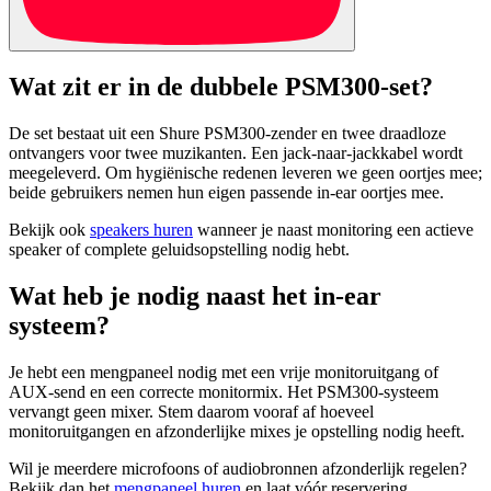
Wat zit er in de dubbele PSM300-set?
De set bestaat uit een Shure PSM300-zender en twee draadloze
ontvangers voor twee muzikanten. Een jack-naar-jackkabel wordt
meegeleverd. Om hygiënische redenen leveren we geen oortjes mee;
beide gebruikers nemen hun eigen passende in-ear oortjes mee.
Bekijk ook
speakers huren
wanneer je naast monitoring een actieve
speaker of complete geluidsopstelling nodig hebt.
Wat heb je nodig naast het in-ear
systeem?
Je hebt een mengpaneel nodig met een vrije monitoruitgang of
AUX-send en een correcte monitormix. Het PSM300-systeem
vervangt geen mixer. Stem daarom vooraf af hoeveel
monitoruitgangen en afzonderlijke mixes je opstelling nodig heeft.
Wil je meerdere microfoons of audiobronnen afzonderlijk regelen?
Bekijk dan het
mengpaneel huren
en laat vóór reservering