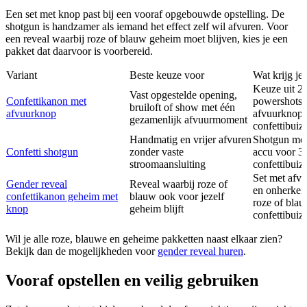
Een set met knop past bij een vooraf opgebouwde opstelling. De
shotgun is handzamer als iemand het effect zelf wil afvuren. Voor
een reveal waarbij roze of blauw geheim moet blijven, kies je een
pakket dat daarvoor is voorbereid.
Variant
Beste keuze voor
Wat krijg je
Keuze uit 2,
Vast opgestelde opening,
Confettikanon met
powershots,
bruiloft of show met één
afvuurknop
afvuurknop 
gezamenlijk afvuurmoment
confettibuiz
Handmatig en vrijer afvuren
Shotgun me
Confetti shotgun
zonder vaste
accu voor 3 
stroomaansluiting
confettibuiz
Set met afv
Gender reveal
Reveal waarbij roze of
en onherken
confettikanon geheim met
blauw ook voor jezelf
roze of bla
knop
geheim blijft
confettibuiz
Wil je alle roze, blauwe en geheime pakketten naast elkaar zien?
Bekijk dan de mogelijkheden voor
gender reveal huren
.
Vooraf opstellen en veilig gebruiken