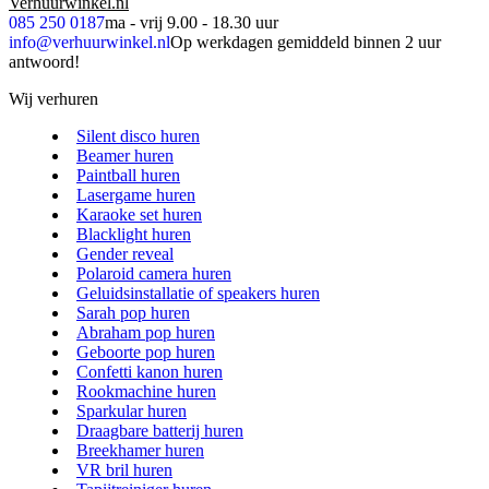
Verhuurwinkel.nl
085 250 0187
ma - vrij 9.00 - 18.30 uur
info@verhuurwinkel.nl
Op werkdagen gemiddeld binnen 2 uur
antwoord!
Wij verhuren
Silent disco huren
Beamer huren
Paintball huren
Lasergame huren
Karaoke set huren
Blacklight huren
Gender reveal
Polaroid camera huren
Geluidsinstallatie of speakers huren
Sarah pop huren
Abraham pop huren
Geboorte pop huren
Confetti kanon huren
Rookmachine huren
Sparkular huren
Draagbare batterij huren
Breekhamer huren
VR bril huren