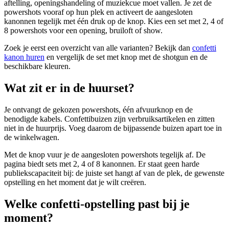
aftelling, openingshandeling of muziekcue moet vallen. Je zet de
powershots vooraf op hun plek en activeert de aangesloten
kanonnen tegelijk met één druk op de knop. Kies een set met 2, 4 of
8 powershots voor een opening, bruiloft of show.
Zoek je eerst een overzicht van alle varianten? Bekijk dan
confetti
kanon huren
en vergelijk de set met knop met de shotgun en de
beschikbare kleuren.
Wat zit er in de huurset?
Je ontvangt de gekozen powershots, één afvuurknop en de
benodigde kabels. Confettibuizen zijn verbruiksartikelen en zitten
niet in de huurprijs. Voeg daarom de bijpassende buizen apart toe in
de winkelwagen.
Met de knop vuur je de aangesloten powershots tegelijk af. De
pagina biedt sets met 2, 4 of 8 kanonnen. Er staat geen harde
publiekscapaciteit bij: de juiste set hangt af van de plek, de gewenste
opstelling en het moment dat je wilt creëren.
Welke confetti-opstelling past bij je
moment?